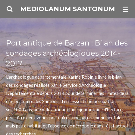
Passer
MEDIOLANUM SANTONUM
au
contenu
principal
Port antique de Barzan : Bilan des
sondages archéologiques 2014-
2017
L'archéologue départementale Karine Robin a livré le bilan
des sondages réalisés par le Service d'Archéologie
Départementale depuis 2014 pour déterminer les limites de la
cité portuaire des Santons. Il en ressort une occupation
sur 1000 ans, une ville antique d'une quarantaine d'hectares,
peut-être deux zones portuaires, une parure monumentale
mais peu d'habitat et l'absence de nécropole dans l'état actuel
des recherches.