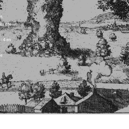
e,
es été
: 4 en
de