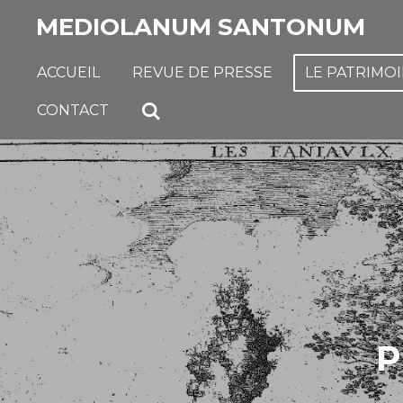
Passer
MEDIOLANUM SANTONUM
au
contenu
ACCUEIL
REVUE DE PRESSE
LE PATRIMO
principal
CONTACT
P