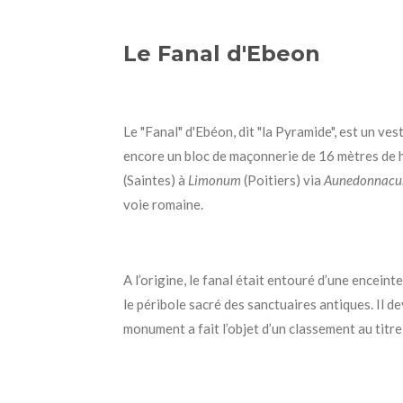
Le Fanal d'Ebeon
Le "Fanal" d'Ebéon, dit "la Pyramide", est un ve
encore un bloc de maçonnerie de 16 mètres de h
(Saintes) à
Limonum
(Poitiers) via
Aunedonnac
voie romaine.
A l’origine, le fanal était entouré d’une encein
le péribole sacré des sanctuaires antiques. Il d
monument a fait l’objet d’un classement au titre