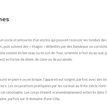
nes
r un socle et entourée d’un enclos qui pouvait recevoir les tombes de
n, puis suivent des « étages » délimités par des bandeaux ou corniche
che voûtée en berceau ou en cul-de-four, orientée à l’est ou au sud, p
e est en forme de dôme, de cône ou de pyramide.
sont en pierre ou en brique, l’appareil est soigné, parfois avec des m
iers. Les excavations pratiquées par les curieux au XIXe siècle n’ont 
s un cénotaphe. Les corps étaient vraisemblablement enterrés dans l’e
ne, parfois sur le domaine d'une villa.