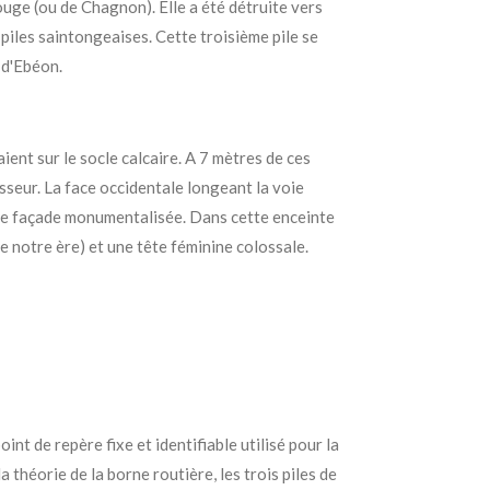
uge (ou de Chagnon). Elle a été détruite vers
s
piles saintongeaises
. C
ette troisième pile se
 d'Ebéon.
ent sur le socle calcaire. A 7 mètres de ces
sseur. La face occidentale longeant la voie
une façade monumentalisée.
Dans cette enceinte
 notre ère) et une tête féminine colossale.
int de repère fixe et identifiable utilisé pour la
a théorie de la borne routière, les trois piles de