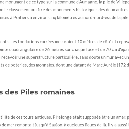
ème monument de ce type sur la commune d'Aumagne, la pile de Villepo
on le classement
au titre des monuments historiques
des deux autre
intes à Poitiers à environ cinq kilomètres au nord-nord-est de la pile
ents. Les fondations carrées mesuraient 10 mètres de côté et reposai
inte quadrangulaire de 26 mètres sur chaque face et de 70 cm d'épai
 recevoir une superstructure particulière, sans doute un mur avec 
ts de poteries, des monnaies, dont une datant de Marc Aurèle (172 de
s des Piles romaines
ilité de ces tours antiques. Pirelonge était supposée être un amer, po
de mer remontait jusqu'à Saujon, à quelques lieues de là. Il y a aussi l