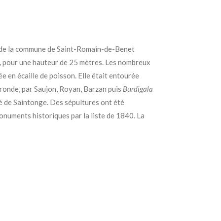
oire de la commune de Saint-Romain-de-Benet
, pour une hauteur de 25 mètres. Les nombreux
rée
en écaille de poisson
. Elle était entourée
Gironde, par Saujon, Royan, Barzan puis
Burdigala
é de Saintonge.
D
es sépultures ont été
monuments historiques par la liste de 1840. La