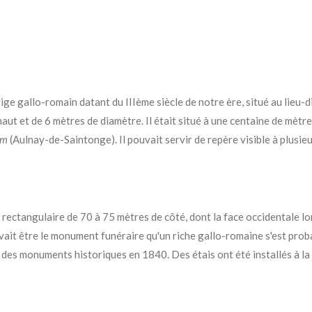
stige gallo-romain datant du IIIème siècle de notre ère, situé au lieu-
aut et de 6 mètres de diamètre.
Il était situé à une centaine de mètr
um
(Aulnay-de-Saintonge). Il pouvait servir de repère visible à plusieu
te rectangulaire de 70 à 75 mètres de côté, dont la face occidentale l
evait être le monument funéraire qu'un riche gallo-romaine s'est prob
 des monuments historiques en 1840. Des étais ont été installés à la f