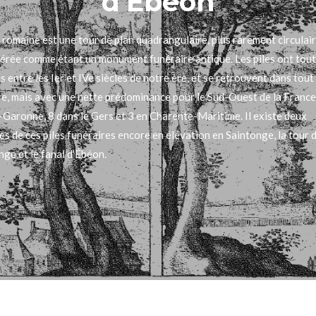
d'Ébéon
e romaine est une tour de plan quadrangulaire, plus rarement circulair
érée comme étant un monument funéraire antique. Les piles ont tout
s entre les Ier et IVe siècles de notre ère, et se retrouvent dans tout
re, mais avec une nette prédominance pour le Sud-Ouest de la France 
Garonne, 8 dans le Gers et 3 en Charente-Maritime. Il existe deux
es de ces piles funéraires encore en élévation en Saintonge, la tour 
nge et le fanal d'Ébéon.