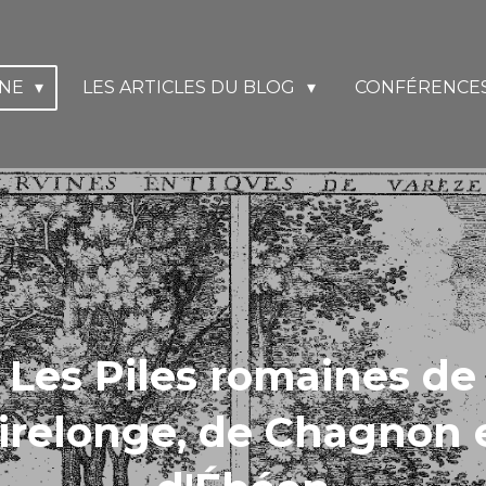
INE
LES ARTICLES DU BLOG
CONFÉRENCES
L
es Piles romaines de
irelonge, de Chagnon 