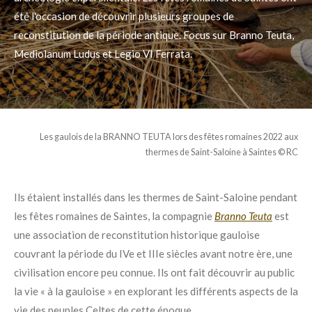
été l'occasion de découvrir plusieurs groupes de
reconstitution de la période antique. Focus sur Branno Teuta,
Mediolanum Ludus
et
Legio VI Ferrata.
Les gaulois de la BRANNO TEUTA lors des fêtes romaines 2022 aux
thermes de Saint-Saloine à Saintes
© RC
Ils étaient installés dans les thermes de Saint-Saloine pendant
les fêtes romaines de Saintes, la compagnie
Branno Teuta
est
une association de reconstitution historique gauloise
couvrant la période du IVe et IIIe siècles avant notre ère,
une
civilisation encore peu connue
. Ils ont fait découvrir au public
la vie « à la gauloise
» en
explorant les différents aspects de la
vie des peuples Celtes de cette époque
.