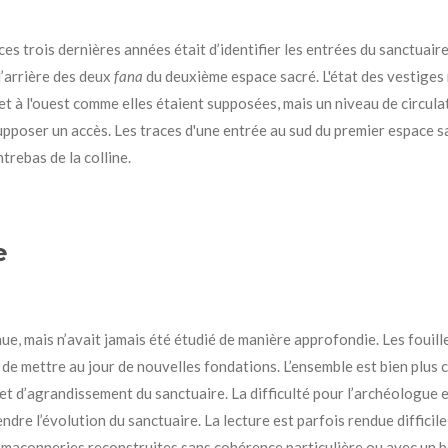
es trois dernières années était d’identifier les entrées du sanctuaire
l’arrière des deux
fana
du deuxième espace sacré. L'état des vestiges 
 et à l'ouest comme elles étaient supposées, mais un niveau de circula
upposer un accès. Les traces d'une entrée au sud du premier espace sa
trebas de la colline.
de
ue, mais n’avait jamais été étudié de manière approfondie. Les fouill
e mettre au jour de nouvelles fondations. L’ensemble est bien plus c
 d’agrandissement du sanctuaire. La difficulté pour l’archéologue est
dre l’évolution du sanctuaire. La lecture est parfois rendue difficile 
s maçonneries reconstruites sans cohérence particulière ou avec un 