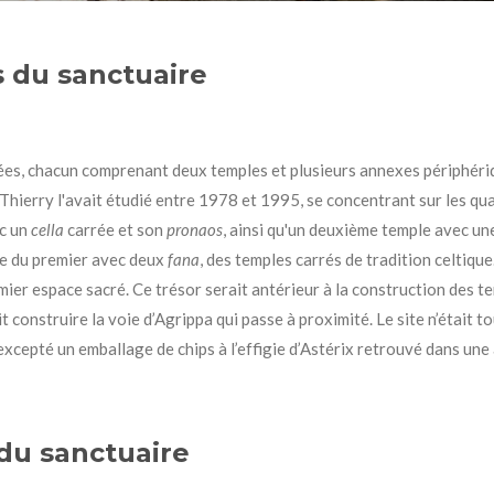
 du sanctuaire
rées, chacun comprenant deux temples et plusieurs annexes périphériq
hierry l'avait étudié entre 1978 et 1995, se concentrant sur les quat
ec un
cella
carrée et son
pronaos
, ainsi qu'un deuxième temple avec u
re du premier avec deux
fana
, des temples carrés de tradition celtiqu
er espace sacré. Ce trésor serait antérieur à la construction des tem
construire la voie d’Agrippa qui passe à proximité. Le site n’était to
, excepté un emballage de chips à l’effigie d’Astérix retrouvé dans une
du sanctuaire