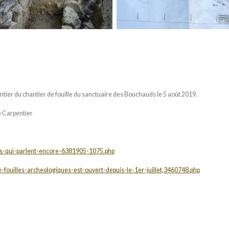
tier du chantier de fouille du sanctuaire des Bouchauds le 5 août 2019.
e Carpentier
res-qui-parlent-encore-6381905-1075.php
-fouilles-archeologiques-est-ouvert-depuis-le-1er-juillet,3460748.php