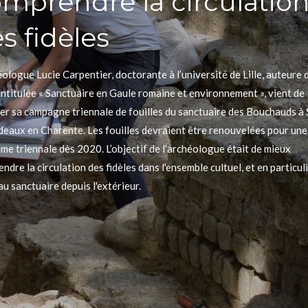
mprendre la circulatio
s fidèles
éologue Lucie Carpentier, doctorante à l’université de Lille, auteure 
intitulée « Sanctuaire en Gaule romaine et environnement », vient de
er sa campagne triennale de fouilles du sanctuaire des Bouchauds à 
eaux en Charente. Les fouilles devraient être renouvelées pour une
me triennale dès 2020. L’objectif de l’archéologue était de mieux
ndre la circulation des fidèles dans l'ensemble cultuel, et en particuli
au sanctuaire depuis l'extérieur.