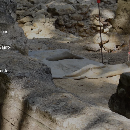
n
d’une
Saint-
er les