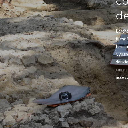
co
de
L'arch
thèse 
termin
Cybard
deuxiè
compre
accès 