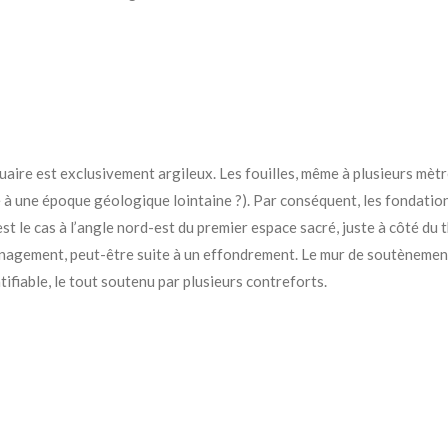
uaire est exclusivement argileux. Les fouilles, même à plusieurs mètre
he à une époque géologique lointaine ?).
Par conséquent, les fondation
st le cas à l’angle nord-est du premier espace sacré, juste à côté du t
nagement, peut-être suite à un effondrement. Le mur de soutènement m
ifiable, le tout soutenu par plusieurs contreforts.