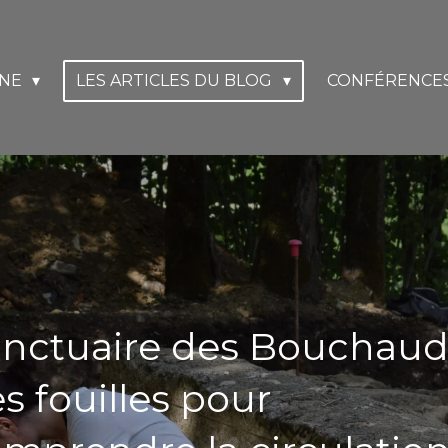
INE
LES ARTICLES DU BLOG
CONFÉRENCES
nctuaire des Bouchauds
s fouilles pour