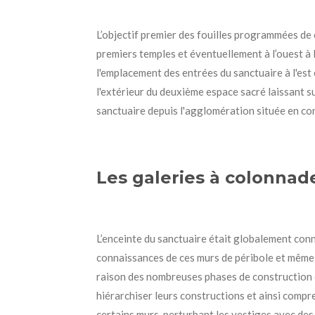
L’objectif premier des fouilles programmées de c
premiers temples et éventuellement à l’ouest à 
l'emplacement des entrées du sanctuaire à l'est
l'extérieur du deuxième espace sacré laissant s
sanctuaire depuis l'agglomération située en con
Les galeries à colonna
L’enceinte du sanctuaire était globalement conn
connaissances de ces murs de péribole et même d
raison des nombreuses phases de construction et
hiérarchiser leurs constructions et ainsi compren
certains murs, perturbant les vestiges avec de