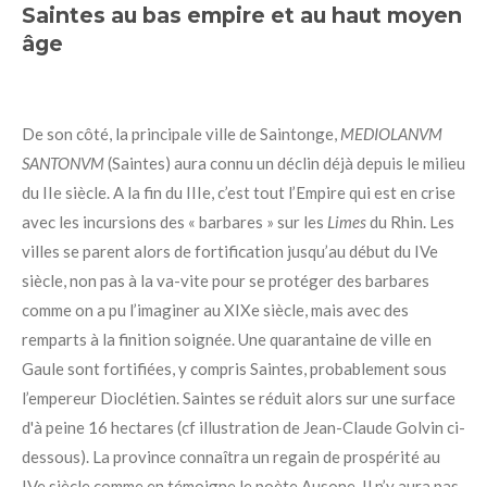
Saintes au bas empire et au haut moyen
âge
De son côté, la principale ville de Saintonge,
MEDIOLANVM
SANTONVM
(Saintes) aura connu un déclin déjà depuis le milieu
du IIe siècle. A la fin du IIIe, c’est tout l’Empire qui est en crise
avec les incursions des « barbares » sur les
Limes
du Rhin. Les
villes se parent alors de fortification jusqu’au début du IVe
siècle, non pas à la va-vite pour se protéger des barbares
comme on a pu l’imaginer au XIXe siècle, mais avec des
remparts à la finition soignée. Une quarantaine de ville en
Gaule sont fortifiées, y compris Saintes, probablement sous
l’empereur Dioclétien. Saintes se réduit alors sur une surface
d'à peine 16 hectares (cf illustration de Jean-Claude Golvin ci-
dessous). La province connaîtra un regain de prospérité au
IVe siècle comme en témoigne le poète Ausone. Il n’y aura pas