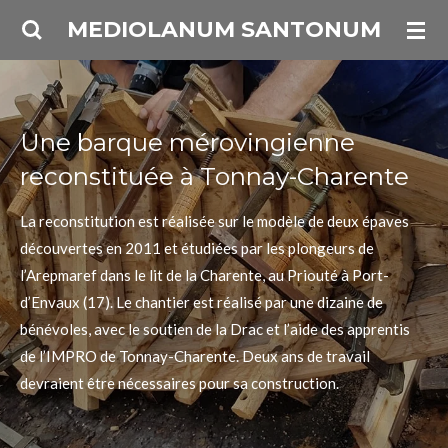
Passer
MEDIOLANUM SANTONUM
au
contenu
principal
Une barque mérovingienne
reconstituée à Tonnay-Charente
La reconstitution est réalisée sur le modèle de deux épaves
découvertes en 2011 et étudiées par les plongeurs de
l’Arepmaref dans le lit de la Charente, au Priouté à Port-
d’Envaux (17). Le chantier est réalisé par une dizaine de
bénévoles, avec le soutien de la Drac et l’aide des apprentis
de l’IMPRO de Tonnay-Charente. Deux ans de travail
devraient être nécessaires pour sa construction.