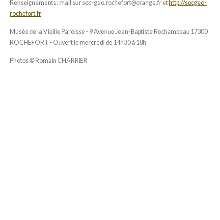
Renseignements : mail sur soc-geo.rochefort@orange.fr et
http://socgeo-
rochefort.fr
Musée de la Vieille Paroisse -
9 Avenue Jean-Baptiste Rochambeau 17300
ROCHEFORT - O
uvert le mercredi de 14h30 à 18h
Photos © Romain CHARRIER