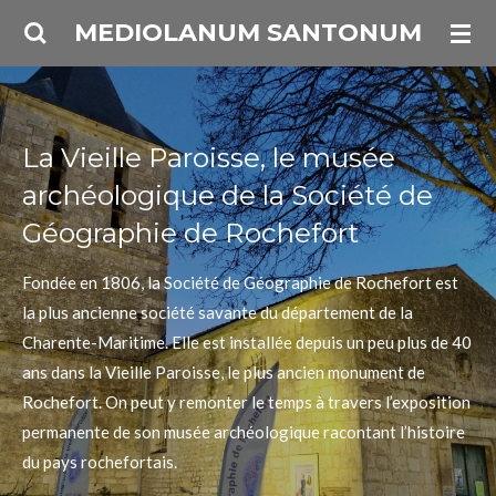
Passer
MEDIOLANUM SANTONUM
au
contenu
principal
La Vieille Paroisse, le musée
archéologique de la Société de
Géographie de Rochefort
Fondée en 1806, la Société de Géographie de Rochefort est
la plus ancienne société savante du département de la
Charente-Maritime. Elle est installée depuis un peu plus de 40
ans dans la Vieille Paroisse, le plus ancien monument de
Rochefort. On peut y remonter le temps à travers l’exposition
permanente de son musée archéologique racontant l’histoire
du pays rochefortais.