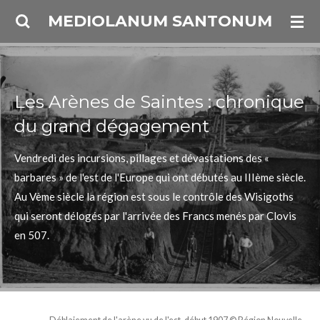
Passer
MEDIOLANUM SANTONUM
au
contenu
principal
Les Arènes de Saintes : chronique
du grand dégagement
Vendredi
des incursions, pillages et dévastations des «
barbares » de l'est de l'Europe qui ont débutés au IIIème siècle.
Au Vème siècle la région est sous le contrôle des Wisigoths
qui seront délogés par l'arrivée des Francs menés par Clovis
en 507.